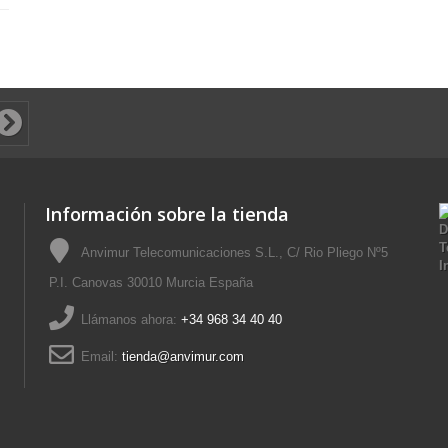
Información sobre la tienda
Anvimur Telecomunicaciones S.L., C/ Rio Pliego Nº5
P.I. Canovas 30010 Murcia España
Llámanos ahora:
+34 968 34 40 40
Email:
tienda@anvimur.com