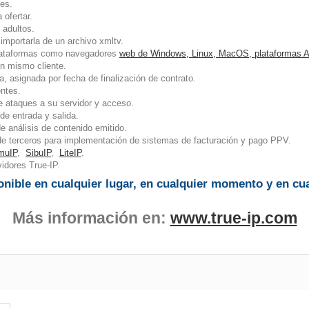
es.
 ofertar.
 adultos.
importarla de un archivo xmltv.
 plataformas como navegadores
web de Windows, Linux, MacOS, plataformas A
un mismo cliente.
, asignada por fecha de finalización de contrato.
entes.
e ataques a su servidor y acceso.
de entrada y salida.
e análisis de contenido emitido.
 de terceros para implementación de sistemas de facturación y pago PPV.
muIP
,
SibuIP
,
LiteIP
.
idores True-IP.
nible en cualquier lugar, en cualquier momento y en cua
Más información en:
www.true-ip.com