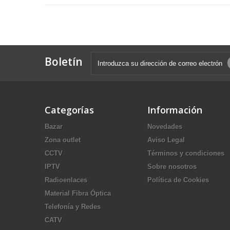
Boletín
Categorías
Información
Bazar
Novedades
Zona outlet
Aviso Legal
CCTV
Términos y condiciones
IPTV
Sobre nosotros
Radioenlaces
Política de Cookies
Material Fibra Óptica
Telefonía y Redes
CATV