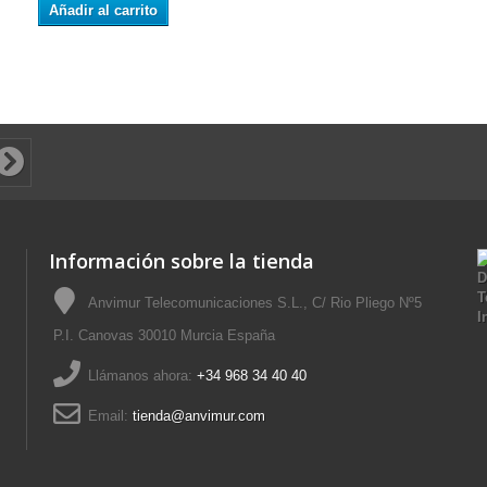
Añadir al carrito
Información sobre la tienda
Anvimur Telecomunicaciones S.L., C/ Rio Pliego Nº5
P.I. Canovas 30010 Murcia España
Llámanos ahora:
+34 968 34 40 40
Email:
tienda@anvimur.com