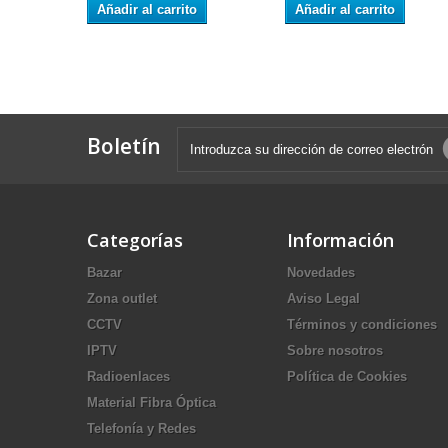
Añadir al carrito
Añadir al carrito
Boletín
Categorías
Información
Bazar
Novedades
Zona outlet
Aviso Legal
CCTV
Términos y condiciones
IPTV
Sobre nosotros
Radioenlaces
Política de Cookies
Material Fibra Óptica
Telefonía y Redes