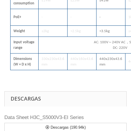
≤19W
≤23W
≤41W
≤
consumption
PoE+
-
-
-
1
Weight
≤2kg
<2.5kg
<3.5kg
≤
Input voltage
AC: 100V～240V AC，
range
DC: 220V
Dimensions
330x230x43.6
440x160x43.6
440x230x43.6
4
(W × D x H)
mm
mm
mm
DESCARGAS
Data Sheet H3C_S5000V3-EI Series
Descargas (190.94k)