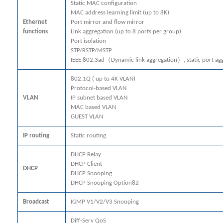
Static MAC configuration
MAC address learning limit (up to 8K)
Ethernet
Port mirror and flow mirror
functions
Link aggregation (up to 8 ports per group)
Port isolation
STP/RSTP/MSTP
IEEE 802.3ad（Dynamic link aggregation）, static port ag
802.1Q ( up to 4K VLAN)
Protocol-based VLAN
VLAN
IP subnet based VLAN
MAC based VLAN
GUEST VLAN
IP routing
Static routing
DHCP Relay
DHCP Client
DHCP
DHCP Snooping
DHCP Snooping Option82
Broadcast
IGMP V1/V2/V3 Snooping
Diff-Serv QoS