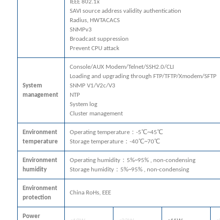
IEEE 802.1x
SAVI source address validity authentication
Radius, HWTACACS
SNMPv3
Broadcast suppression
Prevent CPU attack
Console/AUX Modem/Telnet/SSH2.0/CLI
Loading and upgrading through FTP/TFTP/Xmodem/SFTP
System
SNMP V1/V2c/V3
management
NTP
System log
Cluster management
Environment
Operating temperature：-5℃~45℃
temperature
Storage temperature：-40℃~70℃
Environment
Operating humidity：5%~95% , non-condensing
humidity
Storage humidity：5%~95% , non-condensing
Environment
China RoHs, EEE
protection
Power