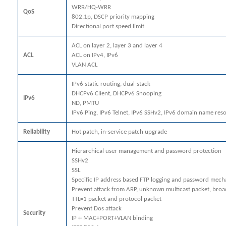
WRR/HQ-WRR
QoS
802.1p, DSCP priority mapping
Directional port speed limit
ACL on layer 2, layer 3 and layer 4
ACL
ACL on IPv4, IPv6
VLAN ACL
IPv6 static routing, dual-stack
DHCPv6 Client, DHCPv6 Snooping
IPv6
ND, PMTU
IPv6 Ping, IPv6 Telnet, IPv6 SSHv2, IPv6 domain name reso
Reliability
Hot patch, in-service patch upgrade
Hierarchical user management and password protection
SSHv2
SSL
Specific IP address based FTP logging and password mec
Prevent attack from ARP, unknown multicast packet, broa
TTL=1 packet and protocol packet
Prevent Dos attack
Security
IP＋MAC+PORT+VLAN binding