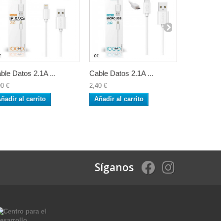
ble Datos 2.1A ...
Cable Datos 2.1A ...
Cable PD 
90 €
2,40 €
6,90 €
ñadir al carrito
Añadir al carrito
Añadir al 
Síganos