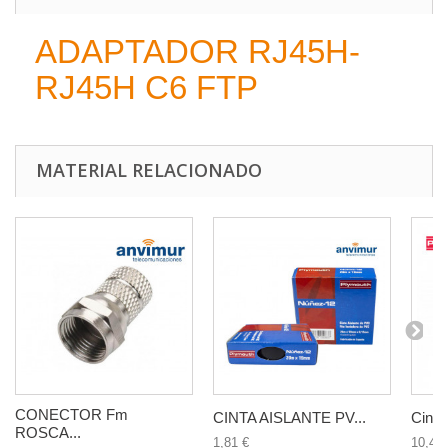
ADAPTADOR RJ45H-
RJ45H C6 FTP
MATERIAL RELACIONADO
CONECTOR Fm
CINTA AISLANTE PV...
Cinta
ROSCA...
1,81 €
10,42 