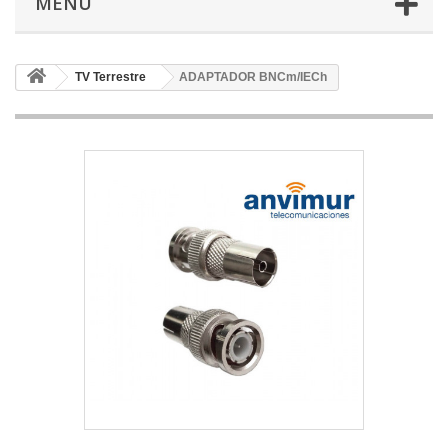
MENÚ
TV Terrestre
ADAPTADOR BNCm/IECh