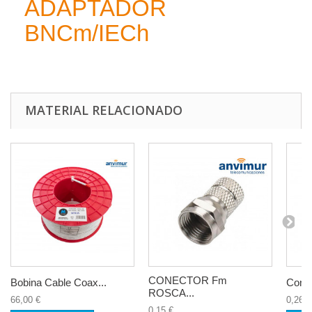
ADAPTADOR
BNCm/IECh
MATERIAL RELACIONADO
CONECTOR Fm
Bobina Cable Coax...
Cone
ROSCA...
66,00 €
0,26 €
0,15 €