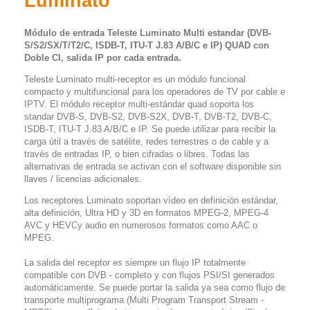
Luminato
Módulo de entrada Teleste Luminato Multi estandar (DVB-
S/S2/SX/T/T2/C, ISDB-T, ITU-T J.83 A/B/C e IP) QUAD con
Doble CI, salida IP por cada entrada.
Teleste Luminato multi-receptor es un módulo funcional
compacto y multifuncional para los operadores de TV por cable e
IPTV. El módulo receptor multi-estándar quad soporta los
standar DVB-S, DVB-S2, DVB-S2X, DVB-T, DVB-T2, DVB-C,
ISDB-T, ITU-T J.83 A/B/C e IP. Se puede utilizar para recibir la
carga útil a través de satélite, redes terrestres o de cable y a
través de entradas IP, o bien cifradas o libres. Todas las
alternativas de entrada se activan con el software disponible sin
llaves / licencias adicionales.
Los receptores Luminato soportan vídeo en definición estándar,
alta definición, Ultra HD y 3D en formatos MPEG-2, MPEG-4
AVC y HEVCy audio en numerosos formatos como AAC o
MPEG.
La salida del receptor es siempre un flujo IP totalmente
compatible con DVB - completo y con flujos PSI/SI generados
automáticamente. Se puede portar la salida ya sea como flujo de
transporte multiprograma (Multi Program Transport Stream -