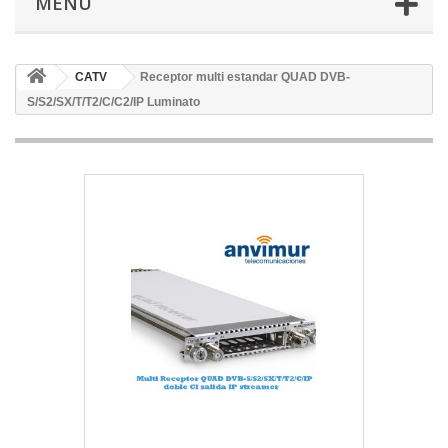
MENÚ
CATV
Receptor multi estandar QUAD DVB-
S/S2/SX/T/T2/C/C2/IP Luminato