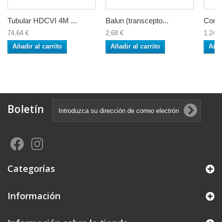
Tubular HDCVI 4M ...
Balun (transcepto...
Cone
74,64 €
2,68 €
1,24 €
Añadir al carrito
Añadir al carrito
Añad
Boletín
Categorías
Información