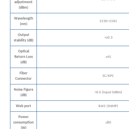
adjustment
(dBm)
Wavelength
1530~1565
(nm)
Output
<±0.3
stability (dB)
Optical
Return Loss
≥45
(dB)
Fiber
SC/APC
Connector
Noise Figure
<6.0 (input 0dBm)
(dB)
Web port
RJ45 (SNMP)
Power
consumption
≤80
(W)