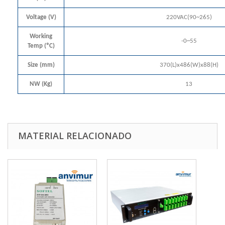
Voltage (V)
220VAC(90~265)
Working
-0~55
Temp (ºC)
Size (mm)
370(L)x486(W)x88(H)
NW (Kg)
13
MATERIAL RELACIONADO