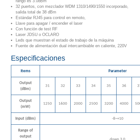
rango es 3.0dBm
32 puertos, con mezclador WDM 1310/1490/1550 incorporado,
salida total de 38 dBm
Estándar RJ45 para control en remoto,
Llave para apagar / encender el laser
Con función de test RF
Laser JDSU o OCLARO
Leds que muestran el estado de trabajo de la máquina
Fuente de alimentación dual intercambiable en caliente, 220V
Especificaciones
Items
Parameter
Output
31
32
33
34
35
36
3
(dBm)
Output
1250
1600
2000
2500
3200
4000
50
(mW)
Input (dBm)
-8~+10
Range of
output
down 3.0