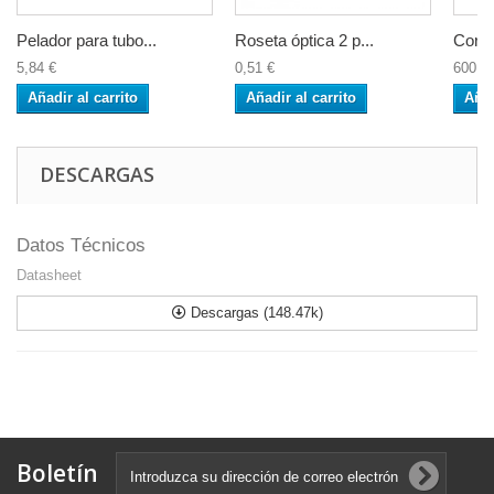
Pelador para tubo...
Roseta óptica 2 p...
Cortad
5,84 €
0,51 €
600,0
Añadir al carrito
Añadir al carrito
Añad
DESCARGAS
Datos Técnicos
Datasheet
Descargas (148.47k)
Boletín