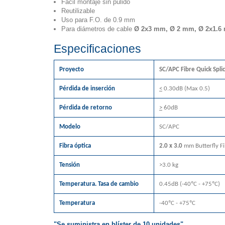
Fácil montaje sin pulido
Reutilizable
Uso para F.O. de 0.9 mm
Para diámetros de cable
Ø 2x3 mm,
Ø 2 mm,
Ø 2x1.6
Especificaciones
Proyecto
SC/APC Fibre Quick Spli
Pérdida de inserción
<
0.30dB (Max 0.5)
Pérdida de retorno
>
60dB
Modelo
SC/APC
Fibra óptica
2.0 x 3.0
mm Butterfly Fi
Tensión
>3.0 kg
Temperatura. Tasa de cambio
0.45dB (-40ºC - +75ºC)
Temperatura
-40ºC - +75ºC
"Se suministra en blíster de 10 unidades"