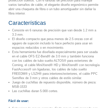
protección sueltos. Con 6 ranuras de precisión para manejar
varios tamaños de cable, el elegante diseño ergonómico permite
abrir una chaqueta de fibra o un tubo amortiguador sin dañar la
fibra interior.
Características
Consiste en 6 ranuras de precisión que van desde 1.2 mm a
3.3 mm.
El diseño compacto que pesa menos de 2.5 onzas con el
agujero de sujeción incluido lo hace perfecto para usar en
espacios reducidos o en movimiento.
Esta herramienta fue diseñada especialmente para ser usada
en el cable OFS EZ-Bend® de 3.0 mm y también funciona
con los cables de tubo suelto ALTOS® para exteriores de
Corning, el cable MiniXtend® HD y MiniXtend® con tecnología
FastAccess® sin ligaduras, los cables de tubo suelto
FREEDM® y LSZH® para interiores/exteriores, el cable PPC
Semiflex de 3 mm y otros cables de estilo similar.
Juego de cuchillas de repuesto disponible, número de pieza:
MSB-1533
Las cuchillas duran 5.000 cortes.
Fácil de usar: