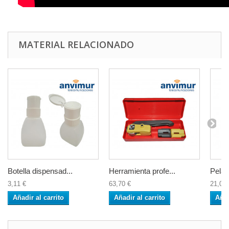
MATERIAL RELACIONADO
Botella dispensad...
Herramienta profe...
Pelad
3,11 €
63,70 €
21,04 
Añadir al carrito
Añadir al carrito
Añad