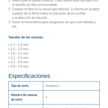
Seleccione la ranura correcta. Cada ranura está marcada con
el tamaño de fibra recomendada.
Coloque la fibra en la ranura que utilizará. La flecha en la parte
superior de la MS-6 indica la ubicación de la cuchilla
y la dirección de tracción.
Cierre la herramienta para asegurarse de que esté trabada y
tire.
Tamaño de las ranuras:
• 1.2 - 1.5 mm
• 1.5 - 1.8 mm
• 1.8 - 2.1 mm
• 2.1 - 2.5 mm
• 2.5 - 2.9 mm
• 2.9 - 3.3 mm
Especificaciones
Tipo de corte
Hendidura
Número de ranuras
6
de corte