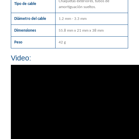
Chaquetas exteriores, tubos de
Tipo de cable
amortiguación sueltos.
Diámetro del cable
1.2 mm - 3.3 mm
Dimensiones
55.8 mm x 21 mm x 38 mm
Peso
42 g
Video: