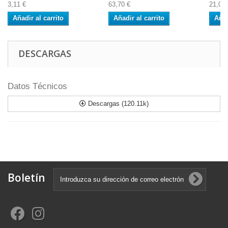
3,11 €
63,70 €
21,04 
Añadir al carrito
Añadir al carrito
Añad
DESCARGAS
Datos Técnicos
Descargas (120.11k)
Boletín