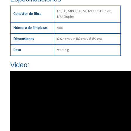
FC, LC, MPO, SC, ST, MU, LC-Duplex,
Conector de fibra
MU-Duplex
Número de limpiezas
500
Dimensiones
6.67 cm x 2.86 cm x 8.89 cm
Peso
91.17 g
Video: