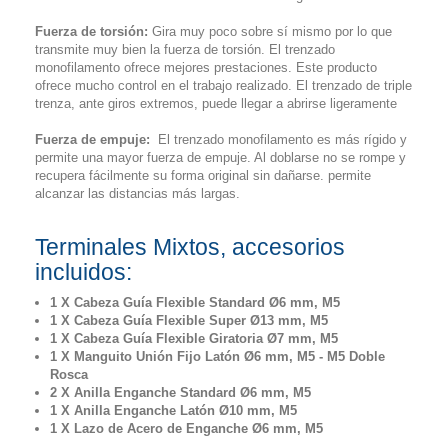
Fuerza de torsión:
Gira muy poco sobre sí mismo por lo que
transmite muy bien la fuerza de torsión. El trenzado
monofilamento ofrece mejores prestaciones. Este producto
ofrece mucho control en el trabajo realizado. El trenzado de triple
trenza, ante giros extremos, puede llegar a abrirse ligeramente
Fuerza de empuje:
El trenzado monofilamento es más rígido y
permite una mayor fuerza de empuje. Al doblarse no se rompe y
recupera fácilmente su forma original sin dañarse. permite
alcanzar las distancias más largas.
Terminales Mixtos, accesorios
incluidos:
1 X Cabeza Guía Flexible Standard Ø6 mm, M5
1 X Cabeza Guía Flexible Super Ø13 mm, M5
1 X Cabeza Guía Flexible Giratoria Ø7 mm, M5
1 X Manguito Unión Fijo Latón Ø6 mm, M5 - M5 Doble
Rosca
2 X Anilla Enganche Standard Ø6 mm, M5
1 X Anilla Enganche Latón Ø10 mm, M5
1 X Lazo de Acero de Enganche Ø6 mm, M5