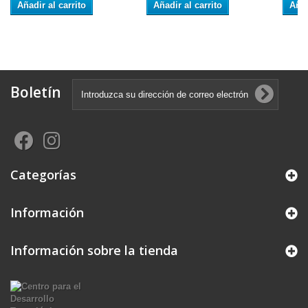
Añadir al carrito
Añadir al carrito
Añad
Boletín
Categorías
Información
Información sobre la tienda