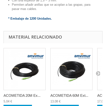
Con una espesor de 1,5 ~ 3 mm.
Permiten añadir anillas que se acoplan a las grapas, para
pasar mas cables.
* Embalaje de 1200 Unidades.
MATERIAL RELACIONADO
ACOMETIDA 20M Ex...
ACOMETIDA 60M Ext...
ACOM
5,04 €
13,08 €
17,09 