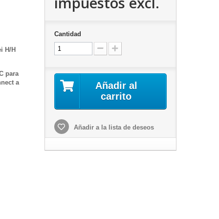
impuestos excl.
Cantidad
i H/H
C para
nnect a
Añadir al
carrito
Añadir a la lista de deseos