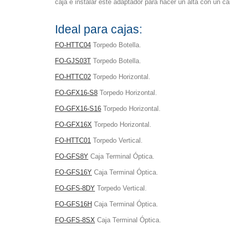
caja e instalar este adaptador para hacer un alta con un 
Ideal para cajas:
FO-HTTC04
Torpedo Botella.
FO-GJS03T
Torpedo Botella.
FO-HTTC02
Torpedo Horizontal.
FO-GFX16-S8
Torpedo Horizontal.
FO-GFX16-S16
Torpedo Horizontal.
FO-GFX16X
Torpedo Horizontal.
FO-HTTC01
Torpedo Vertical.
FO-GFS8Y
Caja Terminal Óptica.
FO-GFS16Y
Caja Terminal Óptica.
FO-GFS-8DY
Torpedo Vertical.
FO-GFS16H
Caja Terminal Óptica.
FO-GFS-8SX
Caja Terminal Óptica.