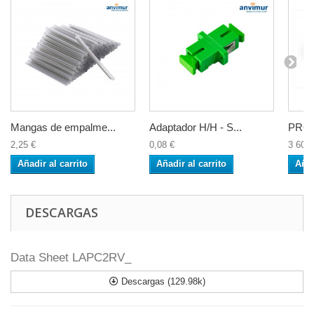
Mangas de empalme...
Adaptador H/H - S...
PROLI
2,25 €
0,08 €
3 600,
Añadir al carrito
Añadir al carrito
Añad
DESCARGAS
Data Sheet LAPC2RV_
Descargas (129.98k)