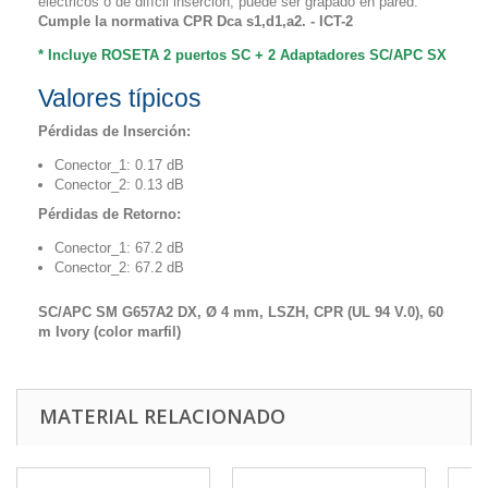
eléctricos o de difícil inserción, puede ser grapado en pared.
Cumple la normativa CPR Dca s1,d1,a2. - ICT-2
* Incluye ROSETA 2 puertos SC + 2 Adaptadores SC/APC SX
Valores típicos
Pérdidas de Inserción:
Conector_1: 0.17 dB
Conector_2: 0.13 dB
Pérdidas de Retorno:
Conector_1: 67.2 dB
Conector_2: 67.2 dB
SC/APC SM
G657A2
DX,
Ø 4 mm
, LSZH, CPR (UL 94 V.0), 60
m Ivory (color marfil)
MATERIAL RELACIONADO