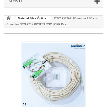
MENÚ
Material Fibra Óptica
ICT-2 PIGTAIL 60metros 2FO con
Conector SC/APC + ROSETA 2SC | CPR Dca