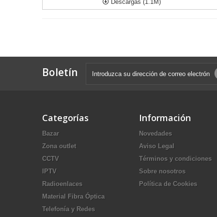
Descargas (1.1M)
Boletín
Categorías
Información
Bazar
Novedades
Zona outlet
Aviso Legal
CCTV
Términos y condiciones
IPTV
Sobre nosotros
Radioenlaces
Política de Cookies
Material Fibra Óptica
Telefonía y Redes