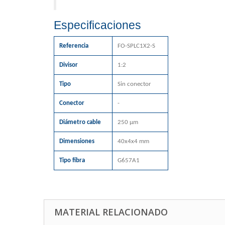
Especificaciones
Referencia
FO-SPLC1X2-S
Divisor
1:2
Tipo
Sin conector
Conector
-
Diámetro cable
250 µm
Dimensiones
40x4x4 mm
Tipo fibra
G657A1
MATERIAL RELACIONADO