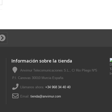
Información sobre la tienda
Anvimur Telecomunicaciones S.L., C/ Rio Pliego Nº5
P.I. Canovas 30010 Murcia España
Llámanos ahora:
+34 968 34 40 40
Email:
tienda@anvimur.com