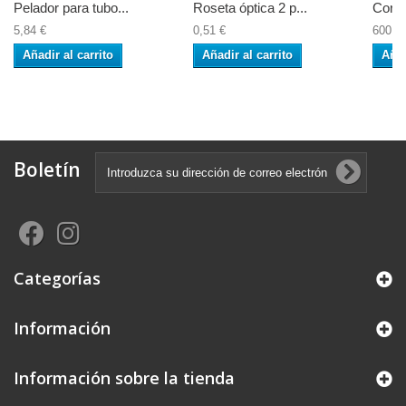
Pelador para tubo...
Roseta óptica 2 p...
Cortad
5,84 €
0,51 €
600,0
Añadir al carrito
Añadir al carrito
Añad
Boletín
Categorías
Información
Información sobre la tienda