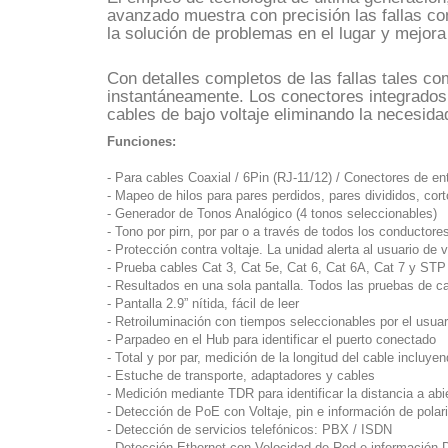
avanzado muestra con precisión las fallas c
la solución de problemas en el lugar y mejora 
Con detalles completos de las fallas tales co
instantáneamente. Los conectores integrados 
cables de bajo voltaje eliminando la necesid
Funciones:
- Para cables Coaxial / 6Pin (RJ-11/12) / Conectores de e
- Mapeo de hilos para pares perdidos, pares divididos, cort
- Generador de Tonos Analógico (4 tonos seleccionables)
- Tono por pirn, por par o a través de todos los conductore
- Protección contra voltaje. La unidad alerta al usuario de 
- Prueba cables Cat 3, Cat 5e, Cat 6, Cat 6A, Cat 7 y STP
- Resultados en una sola pantalla. Todos las pruebas de ca
- Pantalla 2.9” nítida, fácil de leer
- Retroiluminación con tiempos seleccionables por el usuar
- Parpadeo en el Hub para identificar el puerto conectado
- Total y por par, medición de la longitud del cable incluy
- Estuche de transporte, adaptadores y cables
- Medición mediante TDR para identificar la distancia a abi
- Detección de PoE con Voltaje, pin e información de polar
- Detección de servicios telefónicos: PBX / ISDN
- Detección Ethernet con Velocidad de Red e información 