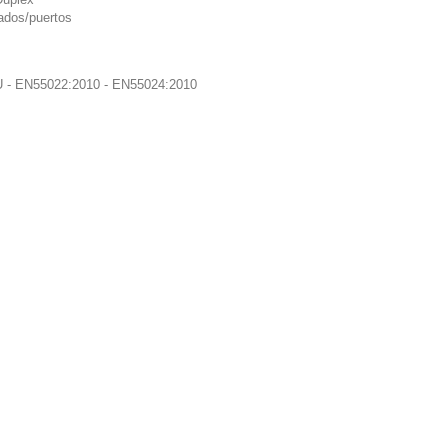
tados/puertos
EU - EN55022:2010 - EN55024:2010