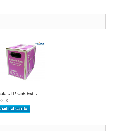
ble UTP C5E Ext...
,00 €
ñadir al carrito