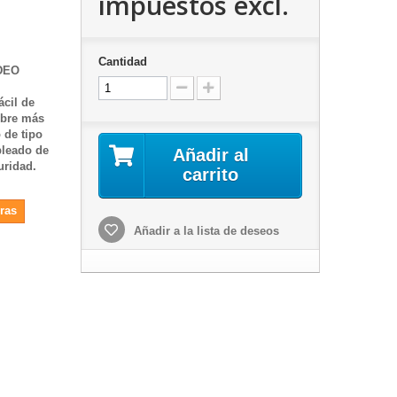
impuestos excl.
Cantidad
DEO
ácil de
cobre más
 de tipo
bleado de
Añadir al
uridad.
carrito
ras
Añadir a la lista de deseos