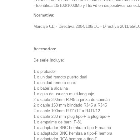
- Identifica 10/100/1000Mb y Hd/Fd en dispositivos conec
Normativa:
Marcaje CE - Directiva 2004/108/EC - Directiva 2011/65/
Accesorios:
De serie Incluye:
1 x probador
1 x unidad remoto puerto dual
1 x unidad remoto coax
1 x batería alcalina
1 x guia de usuario multi-languaje
2 x cable 390mm RJ45 a pinza de caimán
2 x cable 150 mm blindado RJ45 a RJ45
2 x cable 100mm RJ11/12 a RJ11/12
1 x cable 230 mm plug tipo-F a plug tipo-F
1 x empalme de barril F-81
1 x adaptador BNC hembra a tipo-F macho
1 x adaptador BNC hembra a tipo-F hembra
1 x adaptador RCA hembra a tipo-F