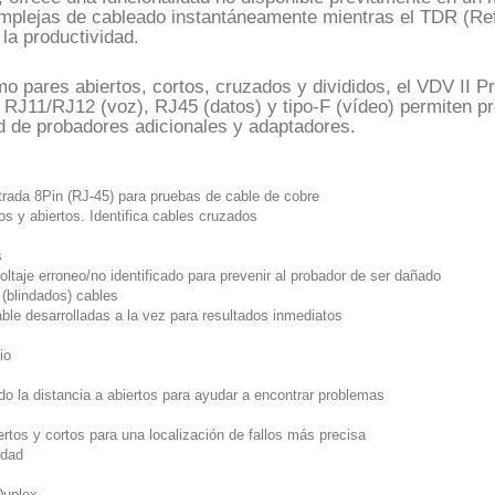
omplejas de cableado instantáneamente mientras el TDR (Re
la productividad.
mo pares abiertos, cortos, cruzados y divididos, el VDV II Pr
RJ11/RJ12 (voz), RJ45 (datos) y tipo-F (vídeo) permiten pr
ad de probadores adicionales y adaptadores.
ntrada 8Pin (RJ-45) para pruebas de cable de cobre
os y abiertos. Identifica cables cruzados
s
voltaje erroneo/no identificado para prevenir al probador de ser dañado
 (blindados) cables
ble desarrolladas a la vez para resultados inmediatos
io
endo la distancia a abiertos para ayudar a encontrar problemas
ertos y cortos para una localización de fallos más precisa
idad
Duplex