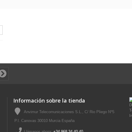
Información sobre la tienda
Anvimur Telecomunicaciones S.L., C/ Rio Pliego Nº5
P.I. Canovas 30010 Murcia España
Llámanos ahora:
+34 968 34 40 40