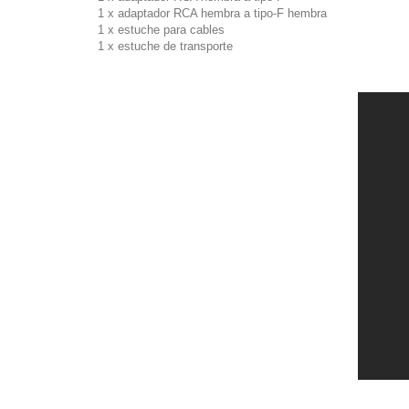
1 x adaptador RCA hembra a tipo-F hembra
1 x estuche para cables
1 x estuche de transporte