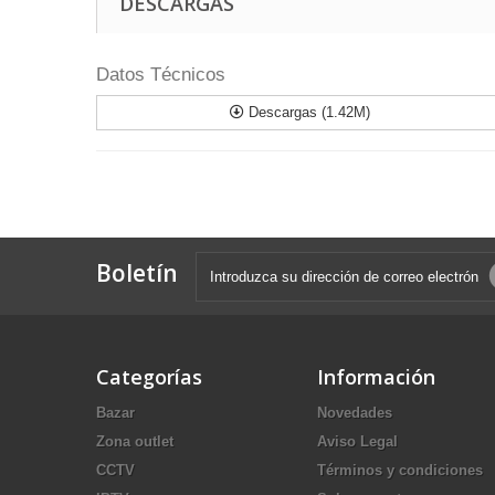
DESCARGAS
Datos Técnicos
Descargas (1.42M)
Boletín
Categorías
Información
Bazar
Novedades
Zona outlet
Aviso Legal
CCTV
Términos y condiciones