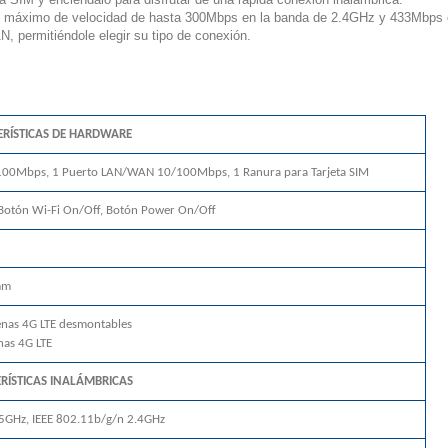
un máximo de velocidad de hasta 300Mbps en la banda de 2.4GHz y 433Mbps 
N, permitiéndole elegir su tipo de conexión.
RÍSTICAS DE HARDWARE
100Mbps, 1 Puerto LAN/WAN 10/100Mbps, 1 Ranura para Tarjeta SIM
Botón Wi-Fi On/Off, Botón Power On/Off
mm
tenas 4G LTE desmontables
nas 4G LTE
RÍSTICAS INALÁMBRICAS
 5GHz, IEEE 802.11b/g/n 2.4GHz