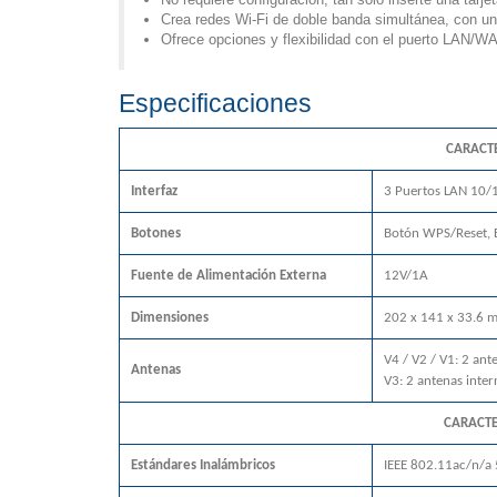
Crea redes Wi-Fi de doble banda simultánea, con 
Ofrece opciones y flexibilidad con el puerto LAN/WA
Especificaciones
CARACTE
Interfaz
3 Puertos LAN 10/
Botones
Botón WPS/Reset, 
Fuente de Alimentación Externa
12V/1A
Dimensiones
202 x 141 x 33.6 
V4 / V2 / V1: 2 an
Antenas
V3: 2 antenas inter
CARACTE
Estándares Inalámbricos
IEEE 802.11ac/n/a