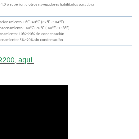
4.0 o superior, u otros navegadores habilitados para Java
uncionamiento: 0℃~40℃ (32℉ ~104℉)
lmacenamiento: -40℃~70℃ (-40℉ ~158℉)
onamiento: 10%~90% sin condensación
enamiento: 5%~90% sin condensación
200, aquí.