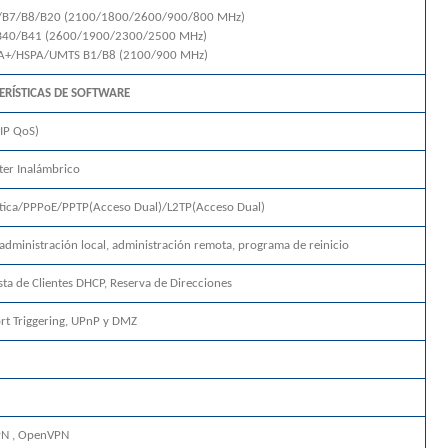
3/B7/B8/B20 (2100/1800/2600/900/800 MHz)
B40/B41 (2600/1900/2300/2500 MHz)
A+/HSPA/UMTS B1/B8 (2100/900 MHz)
ERÍSTICAS DE SOFTWARE
(IP QoS)
ter Inalámbrico
ática/PPPoE/PPTP(Acceso Dual)/L2TP(Acceso Dual)
 administración local, administración remota, programa de reinicio
Lista de Clientes DHCP, Reserva de Direcciones
ort Triggering, UPnP y DMZ
PN , OpenVPN