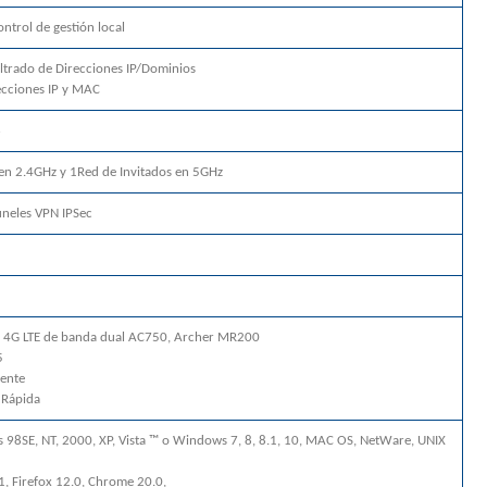
ontrol de gestión local
Filtrado de Direcciones IP/Dominios
ecciones IP y MAC
6
 en 2.4GHz y 1Red de Invitados en 5GHz
úneles VPN IPSec
o 4G LTE de banda dual AC750, Archer MR200
5
iente
 Rápida
98SE, NT, 2000, XP, Vista ™ o Windows 7, 8, 8.1, 10, MAC OS, NetWare, UNIX
1, Firefox 12.0, Chrome 20.0,