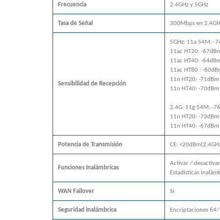
Frecuencia
2.4GHz y 5GHz
Tasa de Señal
300Mbps en 2.4GH
5GHz: 11a 54M: -
11ac HT20: -67dB
11ac HT40: -64dB
11ac HT80 : -60dB
11n HT20: -71dBm
Sensibilidad de Recepción
11n HT40: -70dBm
2.4G: 11g 54M: -
11n HT20: -73dBm
11n HT40: -67dBm
Potencia de Transmisión
CE: <20dBm(2.4GH
Activar / desactiv
Funciones Inalámbricas
Estadísticas Inalám
WAN Failover
Si
Seguridad Inalámbrica
Encriptaciones 6