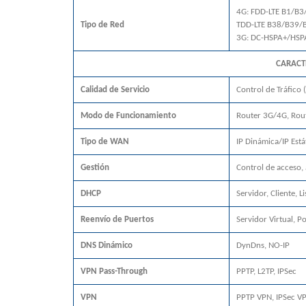
4G: FDD-LTE B1/B
Tipo de Red
TDD-LTE B38/B39/
3G: DC-HSPA+/HSP
CARACT
Calidad de Servicio
Control de Tráfico 
Modo de Funcionamiento
Router 3G/4G, Rou
Tipo de WAN
IP Dinámica/IP Est
Gestión
Control de acceso,
DHCP
Servidor, Cliente, 
Reenvío de Puertos
Servidor Virtual, P
DNS Dinámico
DynDns, NO-IP
VPN Pass-Through
PPTP, L2TP, IPSec
VPN
PPTP VPN, IPSec V