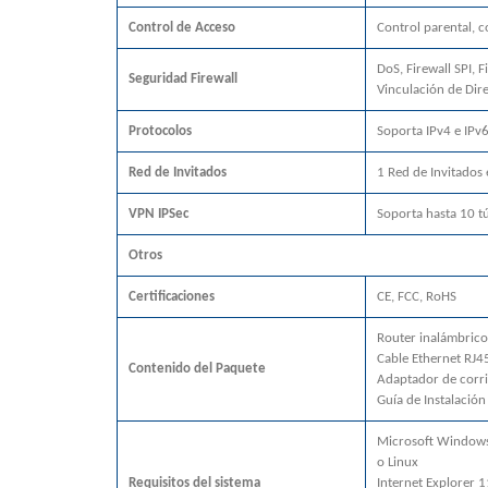
Control de Acceso
Control parental, c
DoS, Firewall SPI, 
Seguridad Firewall
Vinculación de Dir
Protocolos
Soporta IPv4 e IPv
Red de Invitados
1 Red de Invitados
VPN IPSec
Soporta hasta 10 t
Otros
Certificaciones
CE, FCC, RoHS
Router inalámbric
Cable Ethernet RJ4
Contenido del Paquete
Adaptador de corr
Guía de Instalación
Microsoft Windows 
o Linux
Requisitos del sistema
Internet Explorer 1