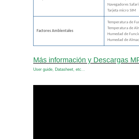
Navegadores Safari 
Tarjeta micro SIM
Temperatura de F
Temperatura de A
Factores Ambientales
Humedad de Funci
Humedad de Almac
Más información y Descargas MR
User guide, Datasheet, etc...