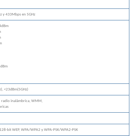
z y 433Mbps en 5GHz
74dBm
m
m
m
76dBm
z), <23dBm(5GHz)
ar radio inalámbrica, WMM,
bricas
4/128-bit WEP, WPA/WPA2 y WPA-PSK/WPA2-PSK