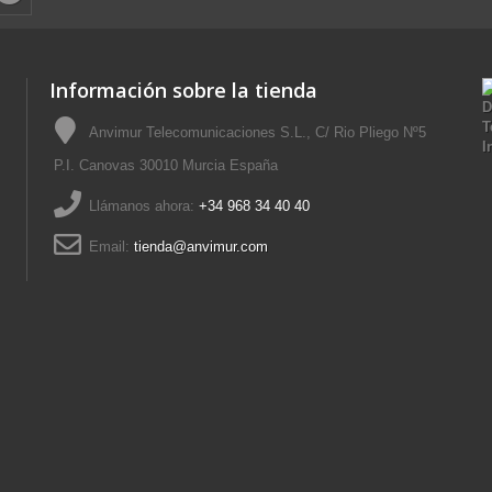
Información sobre la tienda
Anvimur Telecomunicaciones S.L., C/ Rio Pliego Nº5
P.I. Canovas 30010 Murcia España
Llámanos ahora:
+34 968 34 40 40
Email:
tienda@anvimur.com