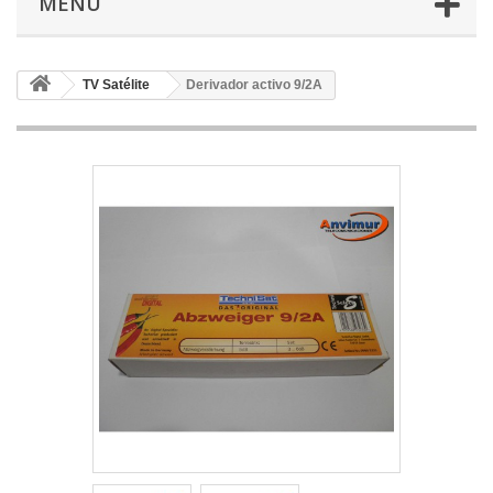
MENÚ
TV Satélite
Derivador activo 9/2A