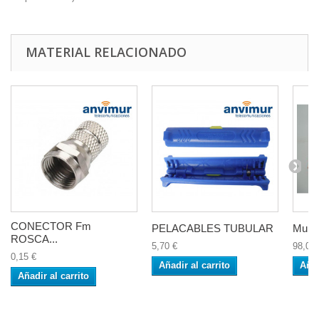
MATERIAL RELACIONADO
CONECTOR Fm
PELACABLES TUBULAR
Multi
ROSCA...
5,70 €
98,00 
0,15 €
Añadir al carrito
Añad
Añadir al carrito