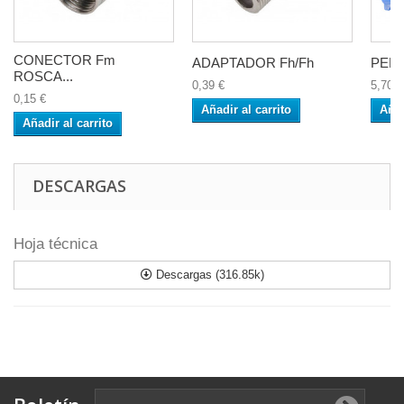
CONECTOR Fm
ADAPTADOR Fh/Fh
PEL
ROSCA...
0,39 €
5,70 €
0,15 €
Añadir al carrito
Añad
Añadir al carrito
DESCARGAS
Hoja técnica
Descargas (316.85k)