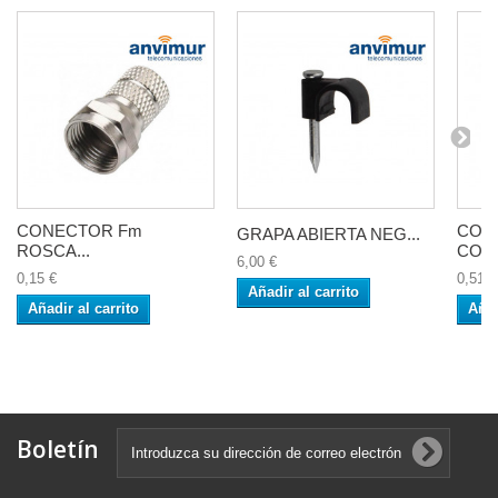
CONECTOR Fm
CON
GRAPA ABIERTA NEG...
ROSCA...
COMP
6,00 €
0,15 €
0,51 €
Añadir al carrito
Añadir al carrito
Añad
Boletín