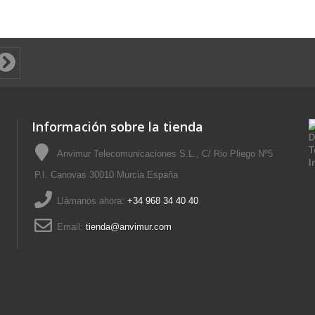
Información sobre la tienda
Anvimur Telecomunicaciones S.L., C/ Rio Pliego Nº5
P.I. Canovas 30010 Murcia España
Llámanos ahora:
+34 968 34 40 40
Email:
tienda@anvimur.com