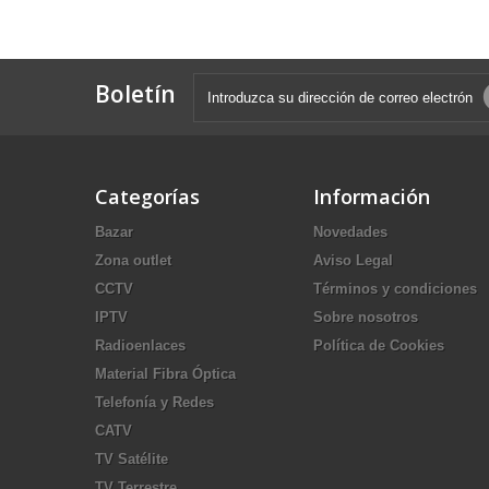
Boletín
Categorías
Información
Bazar
Novedades
Zona outlet
Aviso Legal
CCTV
Términos y condiciones
IPTV
Sobre nosotros
Radioenlaces
Política de Cookies
Material Fibra Óptica
Telefonía y Redes
CATV
TV Satélite
TV Terrestre