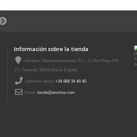
Información sobre la tienda
Anvimur Telecomunicaciones S.L., C/ Rio Pliego Nº5
P.I. Canovas 30010 Murcia España
Llámanos ahora:
+34 968 34 40 40
Email:
tienda@anvimur.com