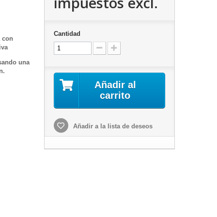
impuestos excl.
Cantidad
a con
iva
usando una
n.
Añadir al
carrito
Añadir a la lista de deseos