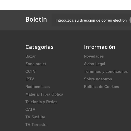
Boletín
Categorías
Información
Bazar
Novedades
Zona outlet
Aviso Legal
CCTV
Términos y condiciones
IPTV
Sobre nosotros
Radioenlaces
Política de Cookies
Material Fibra Óptica
Telefonía y Redes
CATV
TV Satélite
TV Terrestre