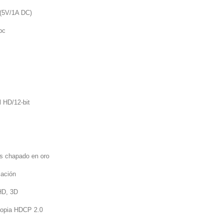
(5V/1A DC)
pc
l HD/12-bit
s chapado en oro
cación
HD, 3D
-copia HDCP 2.0