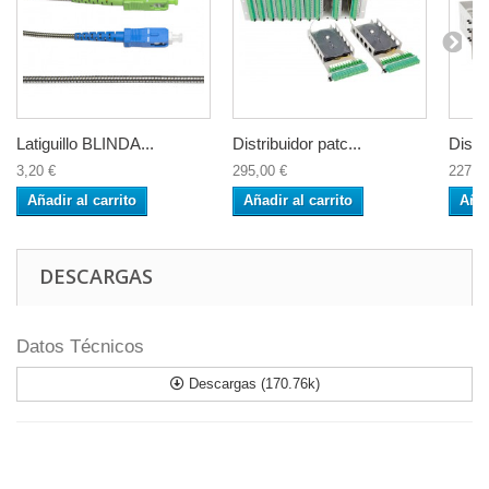
Latiguillo BLINDA...
Distribuidor patc...
Distri
3,20 €
295,00 €
227,0
Añadir al carrito
Añadir al carrito
Añad
DESCARGAS
Datos Técnicos
Descargas (170.76k)