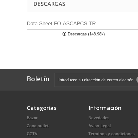
DESCARGAS
Data Sheet FO-ASCAPCS-TR
Descargas (148.98k)
Boletín
Categorías
Información
Bazar
Novedades
Zona outlet
Aviso Legal
CCTV
Términos y condiciones