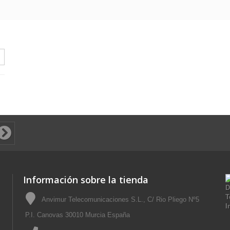
Información sobre la tienda
Anvimur Telecomunicaciones S.L., C/ Rio Pliego Nº5
P.I. Canovas 30010 Murcia España