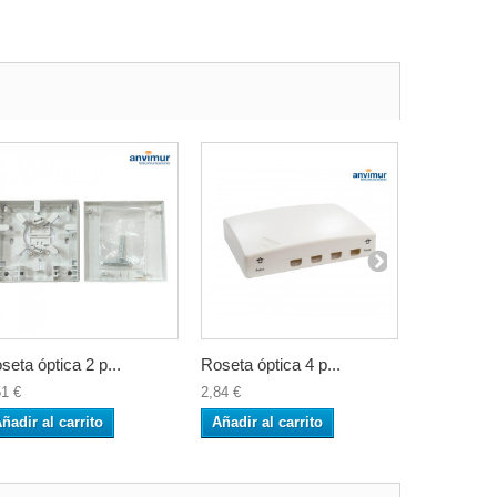
seta óptica 2 p...
Roseta óptica 4 p...
PROLITE-1
51 €
2,84 €
90,00 €
ñadir al carrito
Añadir al carrito
Añadir al 