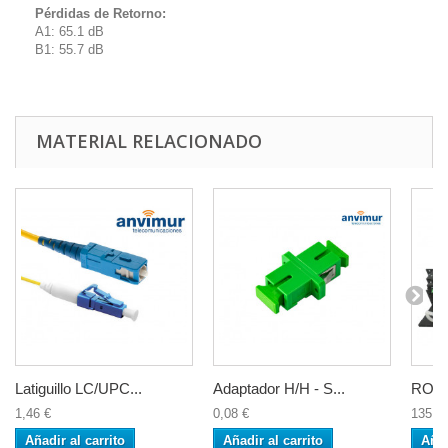
Pérdidas de Retorno:
A1: 65.1 dB
B1: 55.7 dB
MATERIAL RELACIONADO
Latiguillo LC/UPC...
Adaptador H/H - S...
ROM 3
1,46 €
0,08 €
135,3
Añadir al carrito
Añadir al carrito
Añad