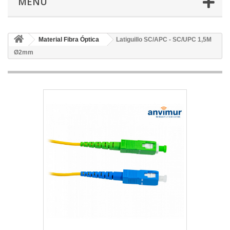
MENÚ
Material Fibra Óptica
Latiguillo SC/APC - SC/UPC 1,5M
Ø2mm