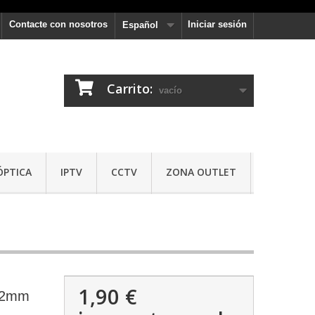
Contacte con nosotros
Iniciar sesión
Español
Carrito:
vacío
ÓPTICA
IPTV
CCTV
ZONA OUTLET
1,90 €
 Ø2mm